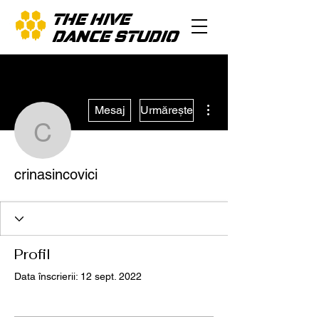
THE HIVE
DANCE STUDIO
Mai multe acțiuni
Mesaj
Urmărește
crinasincovici
crinasincovici
Profil
Data înscrierii: 12 sept. 2022