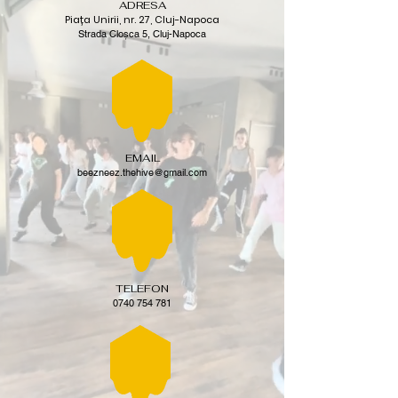
ADRESA
Piața Unirii, nr. 27, Cluj-Napoca
Strada Cloșca 5, Cluj-Napoca
EMAIL
beezneez.thehive@gmail.com
TELEFON
0740 754 781