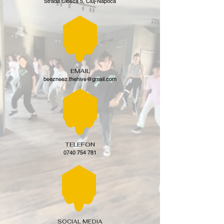
Strada Cloșca 5, Cluj-Napoca
EMAIL
beezneez.thehive@gmail.com
TELEFON
0740 754 781
SOCIAL MEDIA