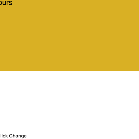
ours
click Change 