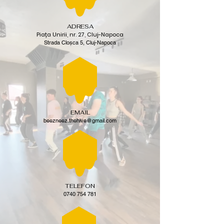
ADRESA
Piața Unirii, nr. 27, Cluj-Napoca
Strada Cloșca 5, Cluj-Napoca
EMAIL
beezneez.thehive@gmail.com
TELEFON
0740 754 781