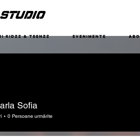
 STUDIO
I KIDZZ & TEENZZ
EVENIMENTE
ABO
arla Sofia
i
0
Persoane urmărite