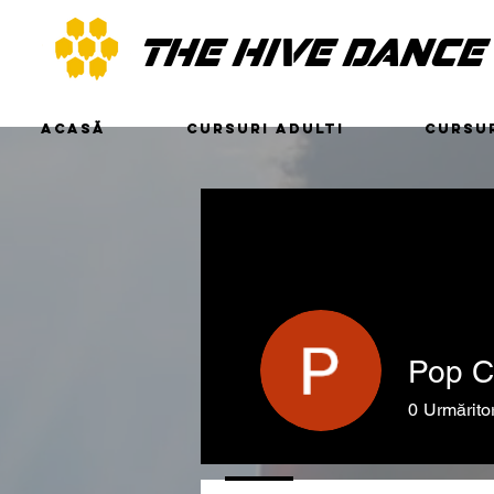
THE HIVE DANCE
ACASĂ
CURSURI ADULTI
CURSUR
Pop C
0
Urmăritor