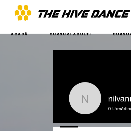
THE HIVE DANCE
ACASĂ
CURSURI ADULTI
CURSUR
nilvan
nilvannidi
0
Urmăritor