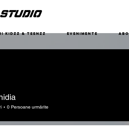
 STUDIO
I KIDZZ & TEENZZ
EVENIMENTE
ABO
nidia
a
i
0
Persoane urmărite