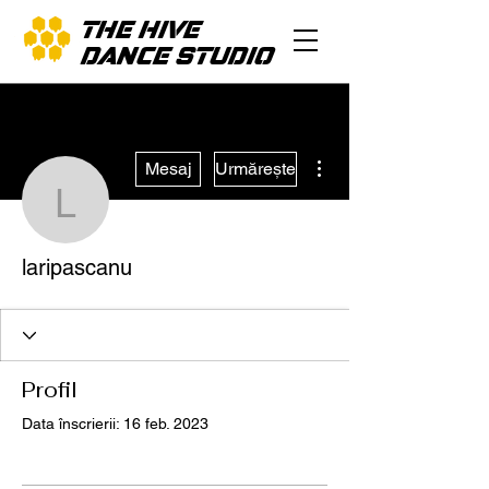
THE HIVE
DANCE STUDIO
Mai multe acțiuni
Mesaj
Urmărește
laripascanu
laripascanu
Profil
Data înscrierii: 16 feb. 2023