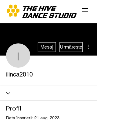
THE HIVE
DANCE STUDIO
Mai multe acțiuni
Mesaj
Urmărește
ilinca2010
ilinca2010
Profil
Data înscrierii: 21 aug. 2023