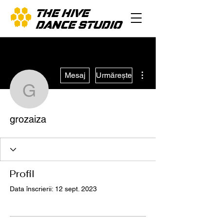
THE HIVE
DANCE STUDIO
Mai multe acțiuni
Mesaj
Urmărește
grozaiza
grozaiza
Profil
Data înscrierii: 12 sept. 2023