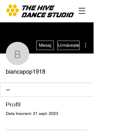
THE HIVE
DANCE STUDIO
Mai multe acțiuni
Mesaj
Urmărește
biancapop1918
biancapop1918
Profil
Data înscrierii: 21 sept. 2023